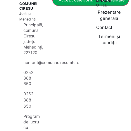
LINKURI
COMUNEI
UTILE
CIREȘU
Prezentare
Județul
generală
Mehedinți
Principală,
Contact
comuna
Cireșu,
Termeni și
județul
condiții
Mehedinți,
227120
contact@comunaciresumh.ro
0252
388
650
0252
388
650
Program
de lucru
cu