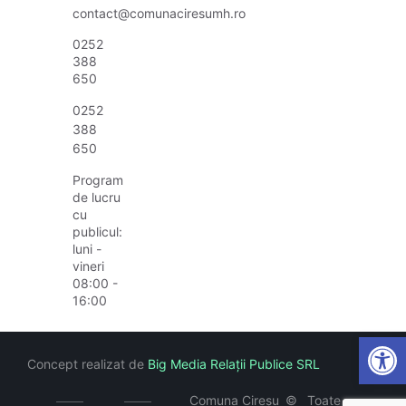
contact@comunaciresumh.ro
0252
388
650
0252
388
650
Program
de lucru
cu
publicul:
luni -
vineri
08:00 -
16:00
Open
Concept realizat de
Big Media Relații Publice SRL
Comuna Cireșu
©
Toate