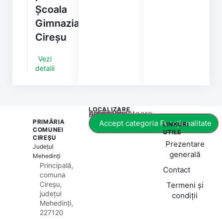
Școala
Gimnazială
Cireșu
Vezi
detalii
LOCALIZARE
Acest conținut este blocat până când acceptați categoria corespunzătoare de cookie-uri.
PRIMĂRIA
Accept categoria Funcționalitate
LINKURI
COMUNEI
UTILE
CIREȘU
Prezentare
Județul
generală
Mehedinți
Principală,
Contact
comuna
Cireșu,
Termeni și
județul
condiții
Mehedinți,
227120