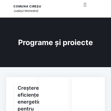
COMUNA CIREȘU
și serviciile publice
Județul
Mehedinți
Programe și proiecte
Creșterea
eficienței
energetice
pentru