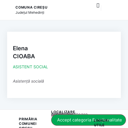
COMUNA CIREȘU
și serviciile publice
Județul
Mehedinți
Elena
CIOABA
ASISTENT SOCIAL
Asistență socială
LOCALIZARE
Acest conținut este blocat până când acceptați categoria corespunzătoare de cookie-uri.
PRIMĂRIA
Accept categoria Funcționalitate
LINKURI
COMUNEI
UTILE