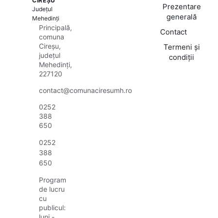
CIREȘU
Prezentare
Județul
generală
Mehedinți
Principală,
Contact
comuna
Cireșu,
Termeni și
județul
condiții
Mehedinți,
227120
contact@comunaciresumh.ro
0252
388
650
0252
388
650
Program
de lucru
cu
publicul:
luni -