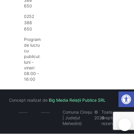
388
650
0252
388
650
Program
de lucru
cu
publicul:
luni -
vineri
08:00 -
16:00
Open
Concept realizat de
Big Media Relații Publice SRL
Comuna Cireșu
©
Toate
| Județul
2026
drepturile
Mehedinți
rezervate
🍪