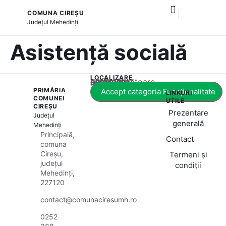
COMUNA CIREȘU
și serviciile publice
Județul
Mehedinți
Asistență socială
LOCALIZARE
Acest conținut este blocat până când acceptați categoria corespunzătoare de cookie-uri.
PRIMĂRIA
Accept categoria Funcționalitate
LINKURI
COMUNEI
UTILE
CIREȘU
Prezentare
Județul
generală
Mehedinți
Principală,
Contact
comuna
Cireșu,
Termeni și
județul
condiții
Mehedinți,
227120
contact@comunaciresumh.ro
0252